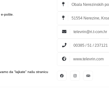
Obala Nerezinskih p
 e-pošte.
51554 Nerezine, Kroa
televrin@ri.t-com.hr
00385 / 51 / 237121
www.televrin.com
zivamo da “lajkate” našu stranicu