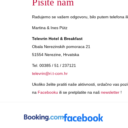
Pišite nam
Radujemo se vašem odgovoru, bilo putem telefona ili
Martina & Ines Pütz
Televrin Hotel & Breakfast
Obala Nerezinskih pomoraca 21
51554 Nerezine, Hrvatska
Tel. 00385 / 51 / 237121
televrin@ri.t-com.hr
Ukoliko želite pratiti naše aktivnosti, srdačno vas po
na
Facebooku
ili se pretplatite na naš
newsletter
!