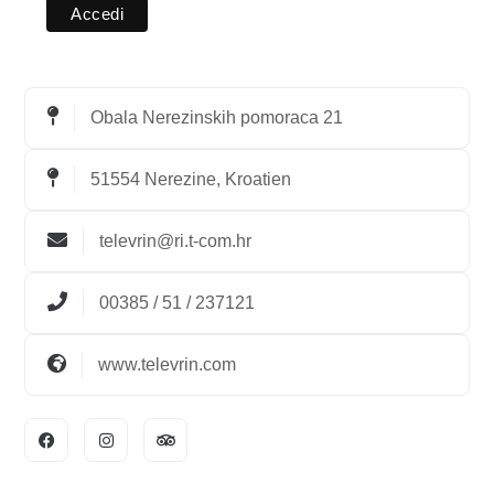
Obala Nerezinskih pomoraca 21
51554 Nerezine, Kroatien
televrin@ri.t-com.hr
00385 / 51 / 237121
www.televrin.com