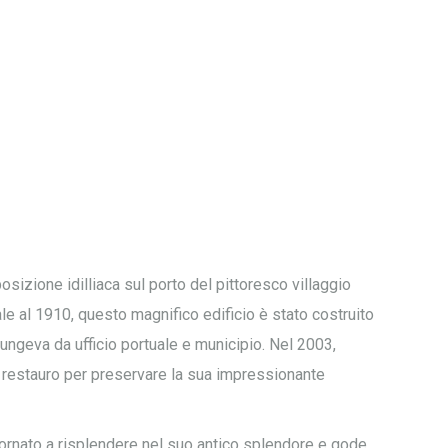
 posizione idilliaca sul porto del pittoresco villaggio
ale al 1910, questo magnifico edificio è stato costruito
ungeva da ufficio portuale e municipio. Nel 2003,
o restauro per preservare la sua impressionante
 tornato a risplendere nel suo antico splendore e gode