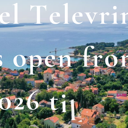
e
l
T
e
l
e
v
r
i
s
o
p
e
n
f
r
o
0
2
6
t
i
l
l
0
1