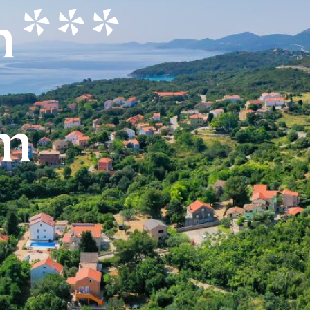
n
*
*
*
m
.
1
1
.
2
0
2
6