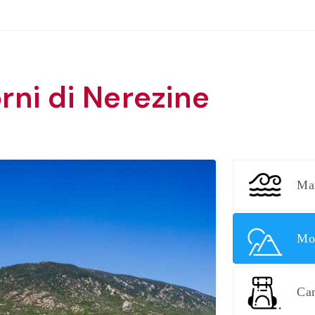
orni di Nerezine
Ma
Mo
Ca