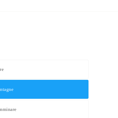
re
ntagne
mminare