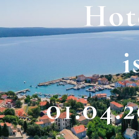
H
o
t
i
0
1
.
0
4
.
2